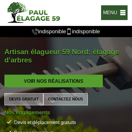
MENU
indisponible
indisponible
Artisan élagueur 59 Nord: élagage
d'arbres
VOIR NOS RÉALISATIONS
DEVIS GRATUIT
CONTACTEZ NOUS
Nos engagements
Devis et déplacement gratuits