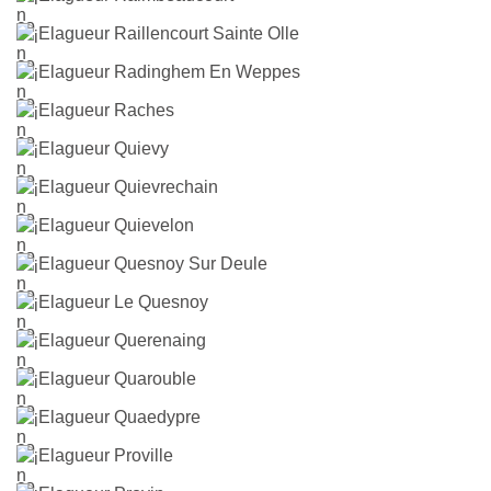
Elagueur Raillencourt Sainte Olle
Elagueur Radinghem En Weppes
Elagueur Raches
Elagueur Quievy
Elagueur Quievrechain
Elagueur Quievelon
Elagueur Quesnoy Sur Deule
Elagueur Le Quesnoy
Elagueur Querenaing
Elagueur Quarouble
Elagueur Quaedypre
Elagueur Proville