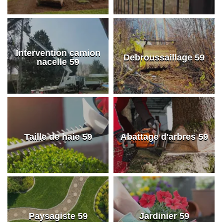
Intervention camion
Debroussaillage 59
nacelle 59
Taille de haie 59
Abattage d'arbres 59
Paysagiste 59
Jardinier 59