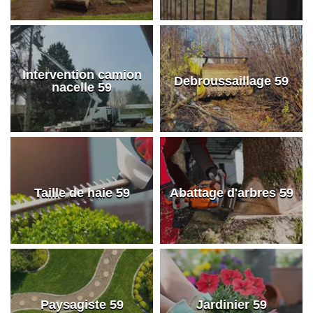
Intervention camion
Debroussaillage 59
nacelle 59
Taille de haie 59
Abattage d'arbres 59
Paysagiste 59
Jardinier 59