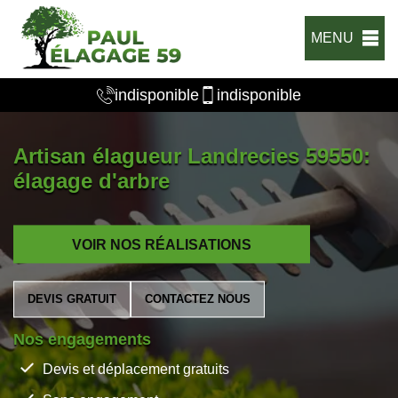
MENU
indisponible
indisponible
Artisan élagueur Landrecies 59550:
élagage d'arbre
VOIR NOS RÉALISATIONS
DEVIS GRATUIT
CONTACTEZ NOUS
Nos engagements
Devis et déplacement gratuits