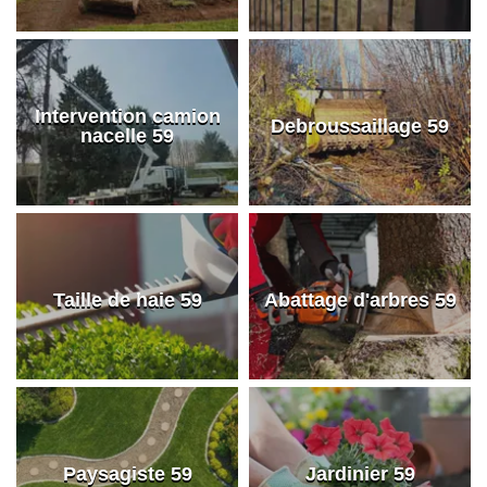
Intervention camion
Debroussaillage 59
nacelle 59
Taille de haie 59
Abattage d'arbres 59
Paysagiste 59
Jardinier 59