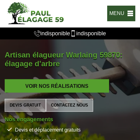
MENU
indisponible
indisponible
Artisan élagueur Warlaing 59870:
élagage d'arbre
VOIR NOS RÉALISATIONS
DEVIS GRATUIT
CONTACTEZ NOUS
Nos engagements
Devis et déplacement gratuits