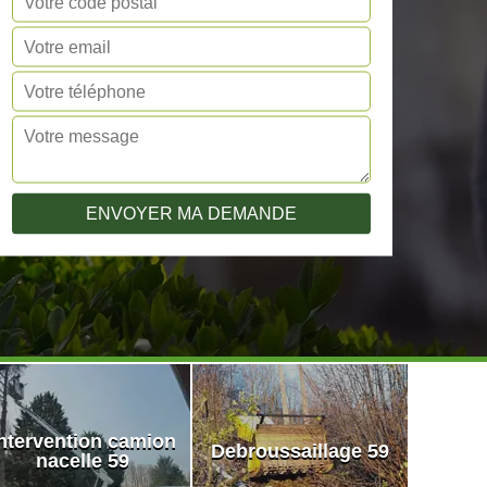
ntervention camion
Debroussaillage 59
nacelle 59