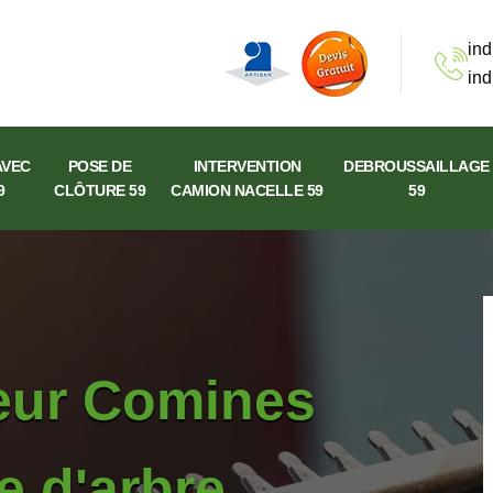
ind
ind
AVEC
POSE DE
INTERVENTION
DEBROUSSAILLAGE
9
CLÔTURE 59
CAMION NACELLE 59
59
ueur Comines
e d'arbre