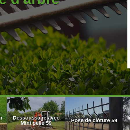
n
Dessoussage avec
I
Pose de clôture 59
Mini pelle 59