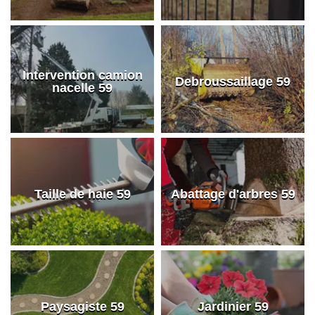
Intervention camion
Debroussaillage 59
nacelle 59
Taille de haie 59
Abattage d'arbres 59
Paysagiste 59
Jardinier 59