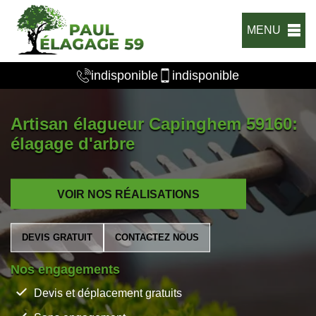
MENU
indisponible
indisponible
Artisan élagueur Capinghem 59160:
élagage d'arbre
VOIR NOS RÉALISATIONS
DEVIS GRATUIT
CONTACTEZ NOUS
Nos engagements
Devis et déplacement gratuits