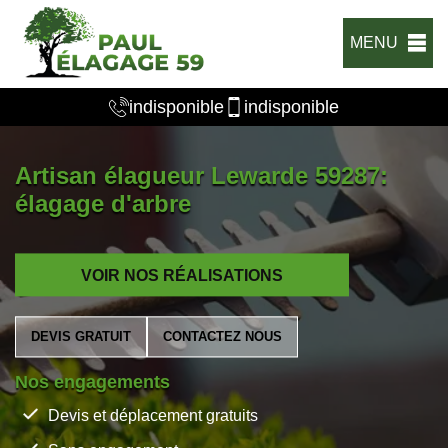
MENU
indisponible
indisponible
Artisan élagueur Lewarde 59287:
élagage d'arbre
VOIR NOS RÉALISATIONS
DEVIS GRATUIT
CONTACTEZ NOUS
Nos engagements
Devis et déplacement gratuits