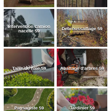
Intervention camion
Debroussaillage 59
nacelle 59
Taille de haie 59
Abattage d'arbres 59
Paysagiste 59
Jardinier 59