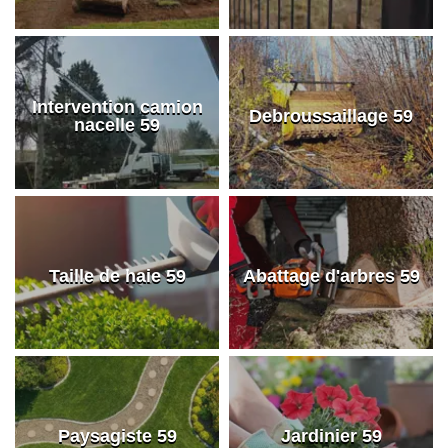
Intervention camion
Debroussaillage 59
nacelle 59
Taille de haie 59
Abattage d'arbres 59
Paysagiste 59
Jardinier 59