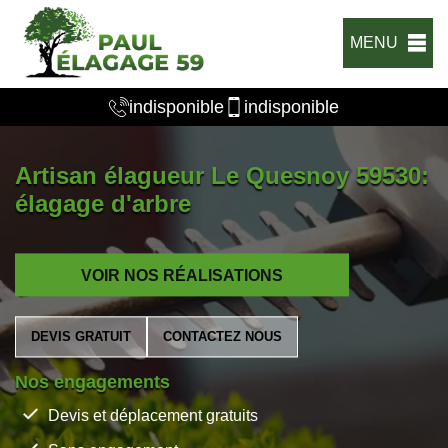
MENU
indisponible
indisponible
Artisan élagueur Le Quesnoy 59530:
élagage d'arbre
VOIR NOS RÉALISATIONS
DEVIS GRATUIT
CONTACTEZ NOUS
Nos engagements
Devis et déplacement gratuits