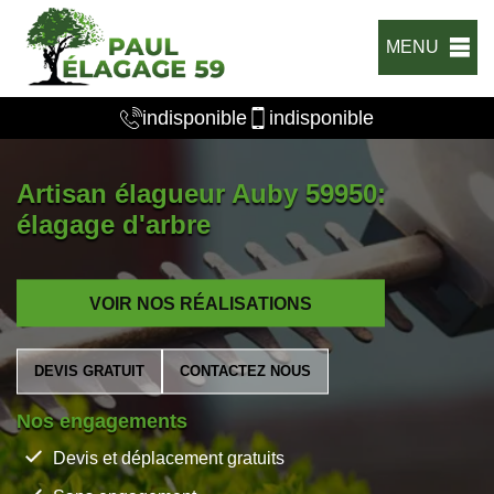
MENU
indisponible
indisponible
Artisan élagueur Auby 59950:
élagage d'arbre
VOIR NOS RÉALISATIONS
DEVIS GRATUIT
CONTACTEZ NOUS
Nos engagements
Devis et déplacement gratuits