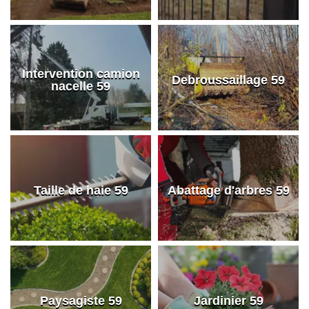
Intervention camion
Debroussaillage 59
nacelle 59
Taille de haie 59
Abattage d'arbres 59
Paysagiste 59
Jardinier 59