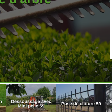
n
Dessoussage avec
I
Pose de clôture 59
Mini pelle 59