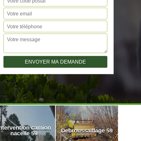
ntervention camion
Debroussaillage 59
nacelle 59