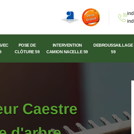
ind
ind
AVEC
POSE DE
INTERVENTION
DEBROUSSAILLAGE
9
CLÔTURE 59
CAMION NACELLE 59
59
eur Caestre
e d'arbre