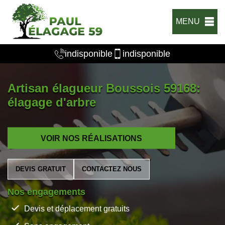
MENU
indisponible
indisponible
Artisan élagueur Boussois 59168:
élagage d'arbre
VOIR NOS RÉALISATIONS
DEVIS GRATUIT
CONTACTEZ NOUS
Nos engagements
Devis et déplacement gratuits