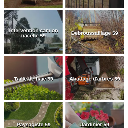
Intervention camion
Debroussaillage 59
nacelle 59
Taille de haie 59
Abattage d'arbres 59
Paysagiste 59
Jardinier 59