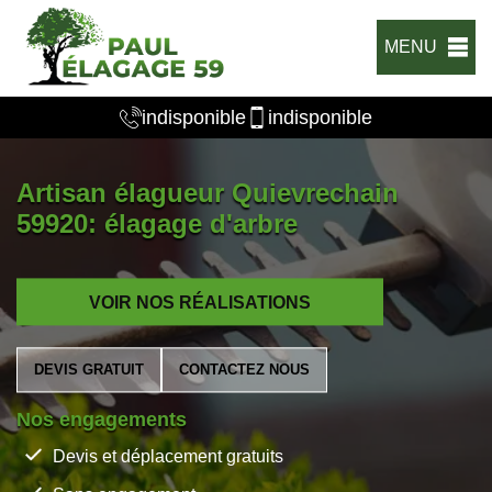
MENU
indisponible
indisponible
Artisan élagueur Quievrechain
59920: élagage d'arbre
VOIR NOS RÉALISATIONS
DEVIS GRATUIT
CONTACTEZ NOUS
Nos engagements
Devis et déplacement gratuits