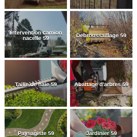
Intervention camion
Debroussaillage 59
nacelle 59
Taille de haie 59
Abattage d'arbres 59
Paysagiste 59
Jardinier 59