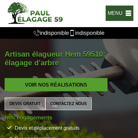
MENU
indisponible
indisponible
Artisan élagueur Hem 59510:
élagage d'arbre
VOIR NOS RÉALISATIONS
DEVIS GRATUIT
CONTACTEZ NOUS
Nos engagements
Devis et déplacement gratuits