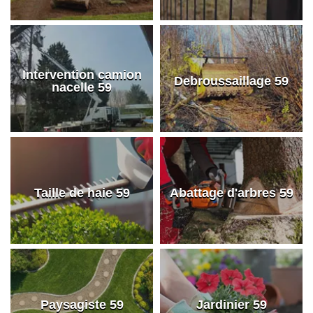
Intervention camion
Debroussaillage 59
nacelle 59
Taille de haie 59
Abattage d'arbres 59
Paysagiste 59
Jardinier 59