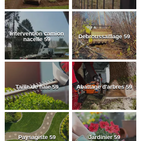
Intervention camion
Debroussaillage 59
nacelle 59
Taille de haie 59
Abattage d'arbres 59
Paysagiste 59
Jardinier 59