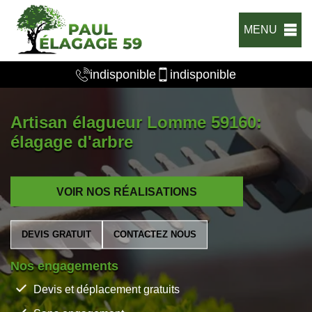
MENU
indisponible
indisponible
Artisan élagueur Lomme 59160:
élagage d'arbre
VOIR NOS RÉALISATIONS
DEVIS GRATUIT
CONTACTEZ NOUS
Nos engagements
Devis et déplacement gratuits