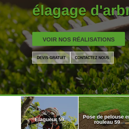
élagage d'arb
VOIR NOS RÉALISATIONS
DEVIS GRATUIT
CONTACTEZ NOUS
Pose de pelouse e
Elagueur 59
rouleau 59