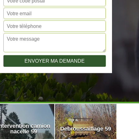
ntervention camion
Debroussaillage 59
nacelle 59