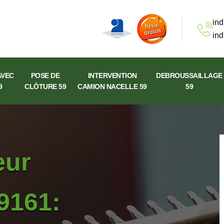
ind
ind
AVEC
POSE DE
INTERVENTION
DEBROUSSAILLAGE
9
CLÔTURE 59
CAMION NACELLE 59
59
eur
9161: