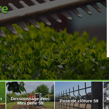
re
n
Dessoussage avec
I
Pose de clôture 59
Mini pelle 59