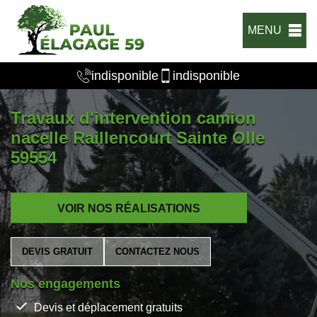
MENU
indisponible
indisponible
Travaux d'intervention camion
nacelle Raillencourt Sainte Olle
59554
VOIR NOS RÉALISATIONS
DEVIS GRATUIT
CONTACTEZ NOUS
Nos engagements
Devis et déplacement gratuits