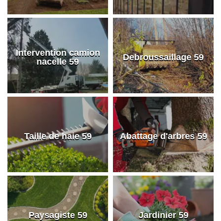
Intervention camion
Debroussaillage 59
nacelle 59
Taille de haie 59
Abattage d'arbres 59
Paysagiste 59
Jardinier 59