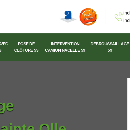
ind
ind
AVEC
POSE DE
INTERVENTION
DEBROUSSAILLAGE
9
CLÔTURE 59
CAMION NACELLE 59
59
ge
ainte Olle