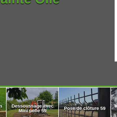
n
Dessoussage avec
I
Pose de clôture 59
Mini pelle 59