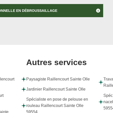
IONNELLE EN DÉBROUSSAILLAGE
Autres services
llencourt
Paysagiste Raillencourt Sainte Olle
Trava
Raill
Jardinier Raillencourt Sainte Olle
rt
Spéci
Spécialiste en pose de pelouse en
nacel
rouleau Raillencourt Sainte Olle
5955
ainte
59554