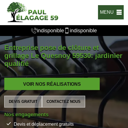
MENU
indisponible
indisponible
Entreprise pose de clôture et
grillage Le Quesnoy 59530: jardinier
qualifié
VOIR NOS RÉALISATIONS
DEVIS GRATUIT
CONTACTEZ NOUS
Nos engagements
Devis et déplacement gratuits