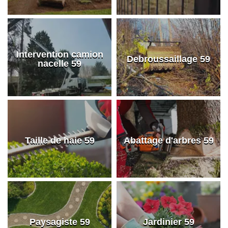
Intervention camion
Debroussaillage 59
nacelle 59
Taille de haie 59
Abattage d'arbres 59
Paysagiste 59
Jardinier 59