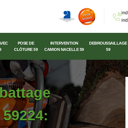
ind
ind
AVEC
POSE DE
INTERVENTION
DEBROUSSAILLAGE
9
CLÔTURE 59
CAMION NACELLE 59
59
abattage
t 59224: