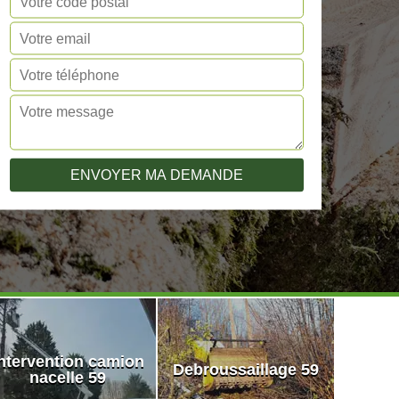
ntervention camion
Debroussaillage 59
nacelle 59