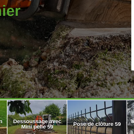
nier
n
Dessoussage avec
I
Pose de clôture 59
Mini pelle 59