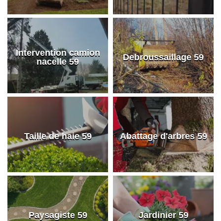
Intervention camion
Debroussaillage 59
nacelle 59
Taille de haie 59
Abattage d'arbres 59
Paysagiste 59
Jardinier 59