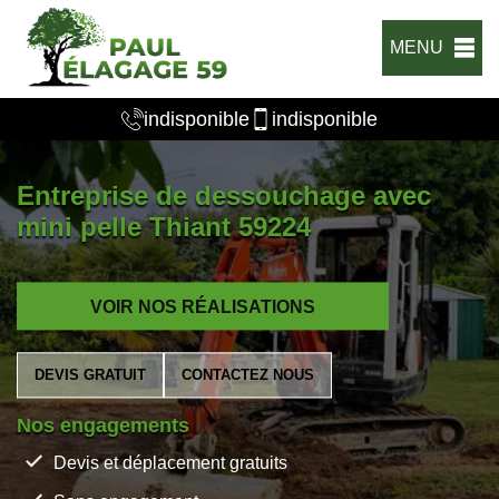
MENU
indisponible
indisponible
Entreprise de dessouchage avec
mini pelle Thiant 59224
VOIR NOS RÉALISATIONS
DEVIS GRATUIT
CONTACTEZ NOUS
Nos engagements
Devis et déplacement gratuits