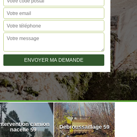
ntervention camion
Debroussaillage 59
nacelle 59