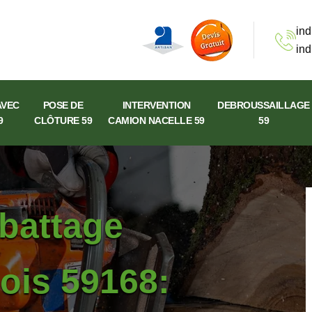
ind
ind
AVEC
POSE DE
INTERVENTION
DEBROUSSAILLAGE
9
CLÔTURE 59
CAMION NACELLE 59
59
abattage
ois 59168: