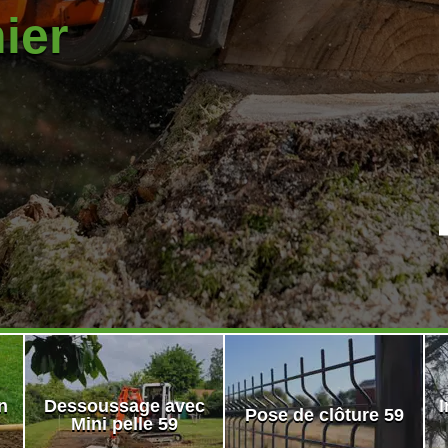
nier
n
Dessoussage avec
I
Pose de clôture 59
Mini pelle 59