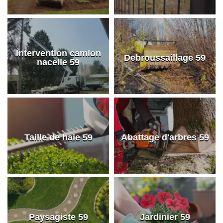
Intervention camion
Debroussaillage 59
nacelle 59
Taille de haie 59
Abattage d'arbres 59
Paysagiste 59
Jardinier 59