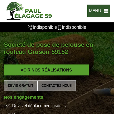
MENU
indisponible
indisponible
Société de pose de pelouse en
rouleau Gruson 59152
VOIR NOS RÉALISATIONS
DEVIS GRATUIT
CONTACTEZ NOUS
Nos engagements
Devis et déplacement gratuits