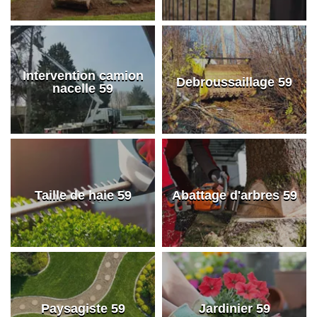
Intervention camion
Debroussaillage 59
nacelle 59
Taille de haie 59
Abattage d'arbres 59
Paysagiste 59
Jardinier 59