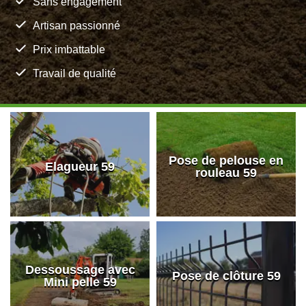
Sans engagement
Artisan passionné
Prix imbattable
Travail de qualité
Pose de pelouse en
Elagueur 59
rouleau 59
Dessoussage avec
Pose de clôture 59
Mini pelle 59