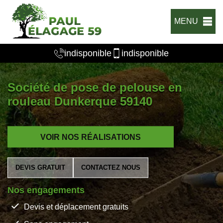
MENU
indisponible
indisponible
Société de pose de pelouse en
rouleau Dunkerque 59140
VOIR NOS RÉALISATIONS
DEVIS GRATUIT
CONTACTEZ NOUS
Nos engagements
Devis et déplacement gratuits