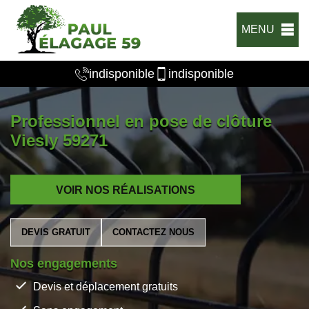
MENU
indisponible
indisponible
Professionnel en pose de clôture
Viesly 59271
VOIR NOS RÉALISATIONS
DEVIS GRATUIT
CONTACTEZ NOUS
Nos engagements
Devis et déplacement gratuits