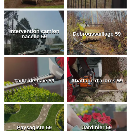
Intervention camion
Debroussaillage 59
nacelle 59
Taille de haie 59
Abattage d'arbres 59
Paysagiste 59
Jardinier 59