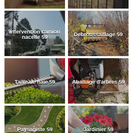
Intervention camion
Debroussaillage 59
nacelle 59
Taille de haie 59
Abattage d'arbres 59
Paysagiste 59
Jardinier 59