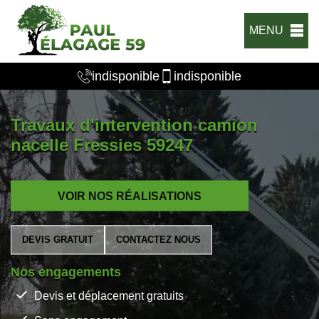
MENU
indisponible
indisponible
Travaux d'intervention camion
nacelle Fressies 59247
VOIR NOS RÉALISATIONS
DEVIS GRATUIT
CONTACTEZ NOUS
Nos engagements
Devis et déplacement gratuits