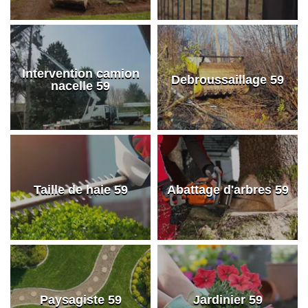
Intervention camion
Debroussaillage 59
nacelle 59
Taille de haie 59
Abattage d'arbres 59
Paysagiste 59
Jardinier 59