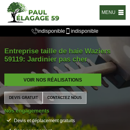
MENU
indisponible
indisponible
Entreprise taille de haie Waziers
59119: Jardinier pas cher
VOIR NOS RÉALISATIONS
DEVIS GRATUIT
CONTACTEZ NOUS
Nos engagements
Devis et déplacement gratuits