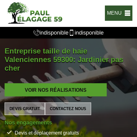
MENU
indisponible
indisponible
Entreprise taille de haie
Valenciennes 59300: Jardinier pas
cher
VOIR NOS RÉALISATIONS
DEVIS GRATUIT
CONTACTEZ NOUS
Nos engagements
Devis et déplacement gratuits