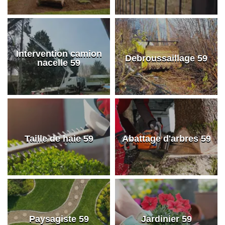
Intervention camion
Debroussaillage 59
nacelle 59
Taille de haie 59
Abattage d'arbres 59
Paysagiste 59
Jardinier 59