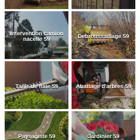
Intervention camion
Debroussaillage 59
nacelle 59
Taille de haie 59
Abattage d'arbres 59
Paysagiste 59
Jardinier 59