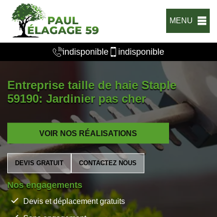
MENU
indisponible
indisponible
Entreprise taille de haie Staple
59190: Jardinier pas cher
VOIR NOS RÉALISATIONS
DEVIS GRATUIT
CONTACTEZ NOUS
Nos engagements
Devis et déplacement gratuits