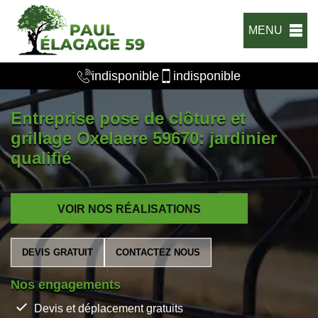
MENU
indisponible
indisponible
Entreprise pose de clôture et
grillage Oxelaere 59670: jardinier
qualifié
VOIR NOS RÉALISATIONS
DEVIS GRATUIT
CONTACTEZ NOUS
Nos engagements
Devis et déplacement gratuits