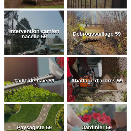
Intervention camion
Debroussaillage 59
nacelle 59
Taille de haie 59
Abattage d'arbres 59
Paysagiste 59
Jardinier 59