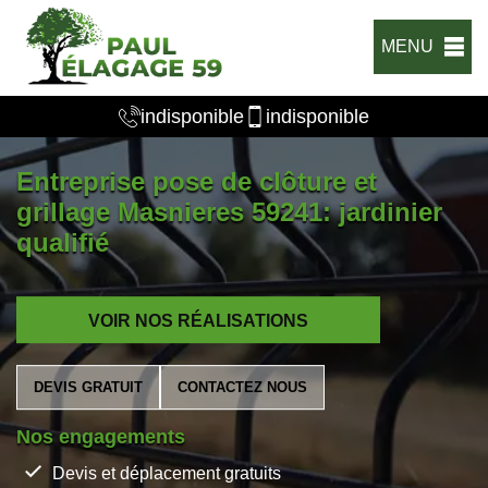
MENU
indisponible
indisponible
Entreprise pose de clôture et
grillage Masnieres 59241: jardinier
qualifié
VOIR NOS RÉALISATIONS
DEVIS GRATUIT
CONTACTEZ NOUS
Nos engagements
Devis et déplacement gratuits