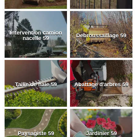
Intervention camion
Debroussaillage 59
nacelle 59
Taille de haie 59
Abattage d'arbres 59
Paysagiste 59
Jardinier 59