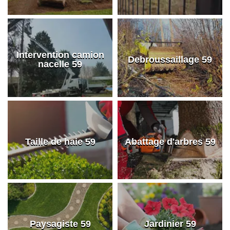
Intervention camion
Debroussaillage 59
nacelle 59
Taille de haie 59
Abattage d'arbres 59
Paysagiste 59
Jardinier 59