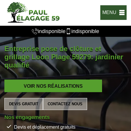
MENU
indisponible
indisponible
Entreprise pose de clôture et
grillage Loon Plage 59279: jardinier
qualifié
VOIR NOS RÉALISATIONS
DEVIS GRATUIT
CONTACTEZ NOUS
Nos engagements
Devis et déplacement gratuits