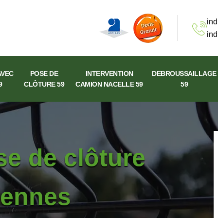
ind
ind
AVEC
POSE DE
INTERVENTION
DEBROUSSAILLAGE
9
CLÔTURE 59
CAMION NACELLE 59
59
se de clôture
ezennes