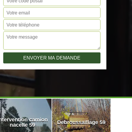
ntervention camion
Debroussaillage 59
nacelle 59