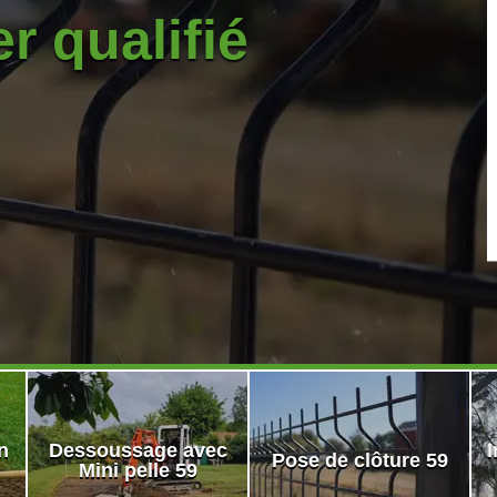
r qualifié
n
Dessoussage avec
I
Pose de clôture 59
Mini pelle 59