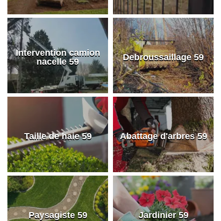
Intervention camion
Debroussaillage 59
nacelle 59
Taille de haie 59
Abattage d'arbres 59
Paysagiste 59
Jardinier 59