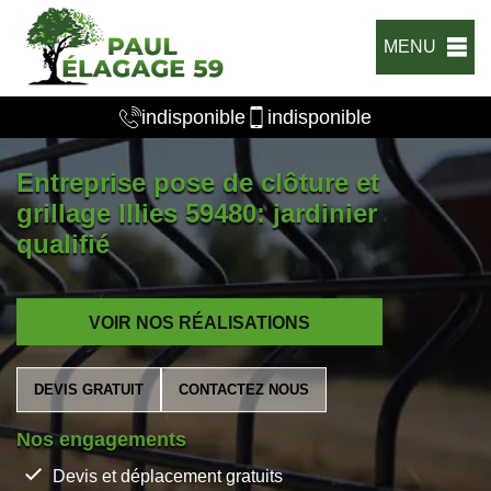
MENU
indisponible
indisponible
Entreprise pose de clôture et
grillage Illies 59480: jardinier
qualifié
VOIR NOS RÉALISATIONS
DEVIS GRATUIT
CONTACTEZ NOUS
Nos engagements
Devis et déplacement gratuits