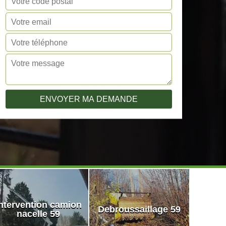
ntervention camion
Debroussaillage 59
nacelle 59