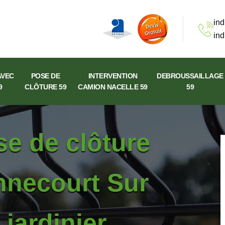
ind
ind
AVEC
POSE DE
INTERVENTION
DEBROUSSAILLAGE
9
CLÔTURE 59
CAMION NACELLE 59
59
se de clôture
onnecourt Sur
jardinier