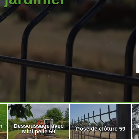
n
Dessoussage avec
I
Pose de clôture 59
Mini pelle 59