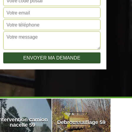
ntervention camion
Debroussaillage 59
nacelle 59