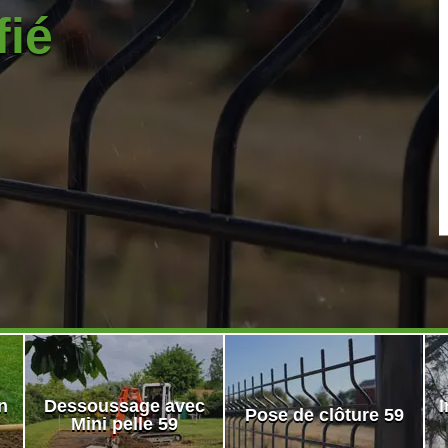
fié
n
Dessoussage avec
I
Pose de clôture 59
Mini pelle 59