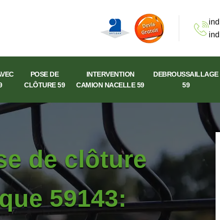
ind
ind
AVEC
POSE DE
INTERVENTION
DEBROUSSAILLAGE
9
CLÔTURE 59
CAMION NACELLE 59
59
se de clôture
lque 59143: