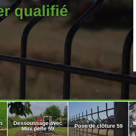
r qualifié
n
Dessoussage avec
I
Pose de clôture 59
Mini pelle 59