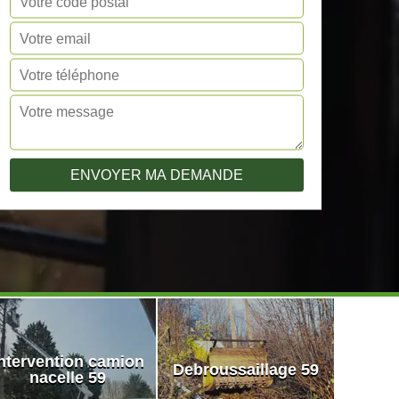
ntervention camion
Debroussaillage 59
nacelle 59