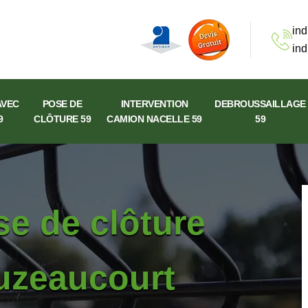
ind
ind
AVEC
POSE DE
INTERVENTION
DEBROUSSAILLAGE
9
CLÔTURE 59
CAMION NACELLE 59
59
se de clôture
ouzeaucourt