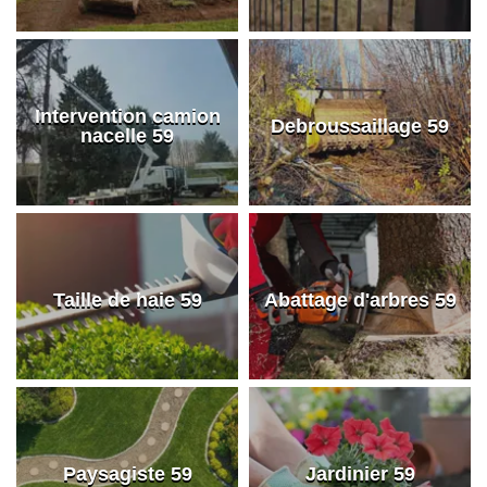
Intervention camion
Debroussaillage 59
nacelle 59
Taille de haie 59
Abattage d'arbres 59
Paysagiste 59
Jardinier 59