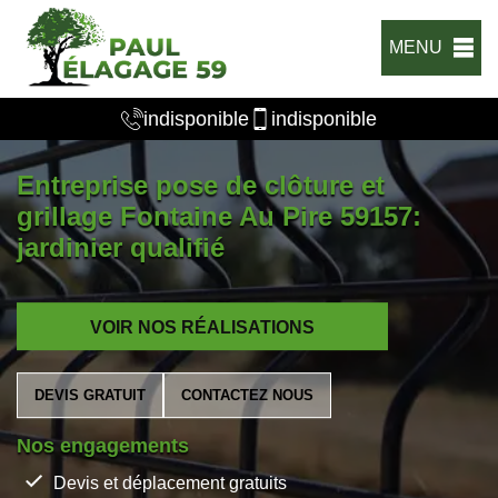
MENU
indisponible
indisponible
Entreprise pose de clôture et
grillage Fontaine Au Pire 59157:
jardinier qualifié
VOIR NOS RÉALISATIONS
DEVIS GRATUIT
CONTACTEZ NOUS
Nos engagements
Devis et déplacement gratuits