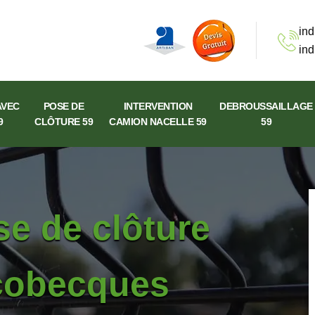
ind
ind
AVEC
POSE DE
INTERVENTION
DEBROUSSAILLAGE
9
CLÔTURE 59
CAMION NACELLE 59
59
se de clôture
scobecques