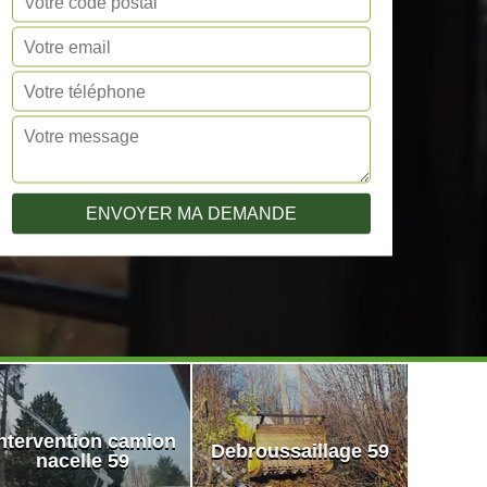
ntervention camion
Debroussaillage 59
nacelle 59