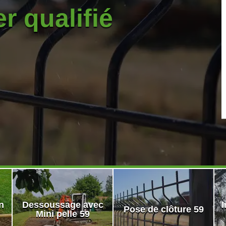
r qualifié
n
Dessoussage avec
I
Pose de clôture 59
Mini pelle 59