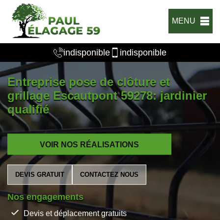
MENU
indisponible
indisponible
Entreprise pose de clôture et
grillage Escautpont 59278: jardinier
qualifié
VOIR NOS RÉALISATIONS
DEVIS GRATUIT
CONTACTEZ NOUS
Nos engagements
Devis et déplacement gratuits