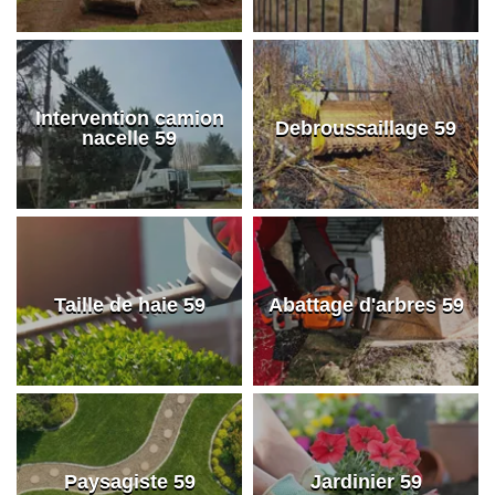
Intervention camion
Debroussaillage 59
nacelle 59
Taille de haie 59
Abattage d'arbres 59
Paysagiste 59
Jardinier 59