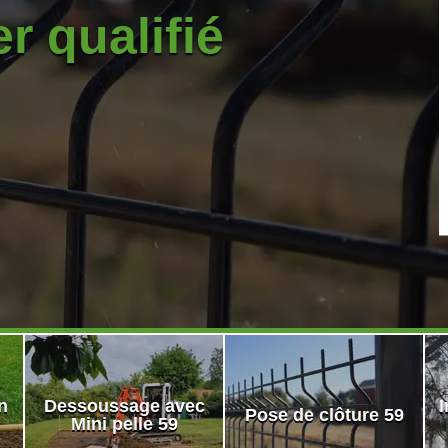
r qualifié
n
Dessoussage avec
I
Pose de clôture 59
Mini pelle 59