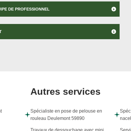
UIPE DE PROFESSIONNEL
T
Autres services
t
Spécialiste en pose de pelouse en
Spéci
rouleau Deulemont 59890
nace
Travaux de dessouchage avec mini
Servi