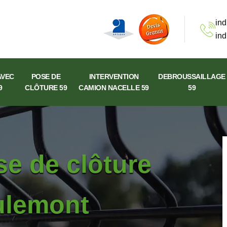
ind
ind
AVEC
POSE DE
INTERVENTION
DEBROUSSAILLAGE
9
CLÔTURE 59
CAMION NACELLE 59
59
se de clôture
eulemont