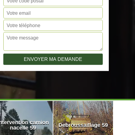
ntervention camion
Debroussaillage 59
nacelle 59