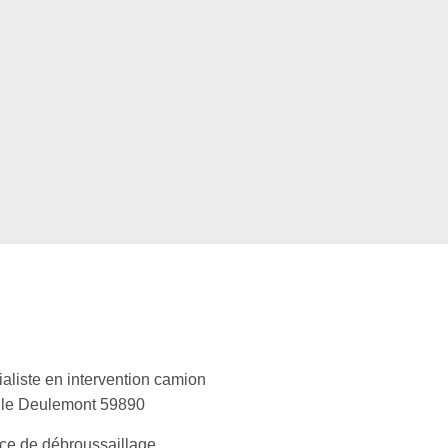
aliste en intervention camion
lle Deulemont 59890
ce de débroussaillage