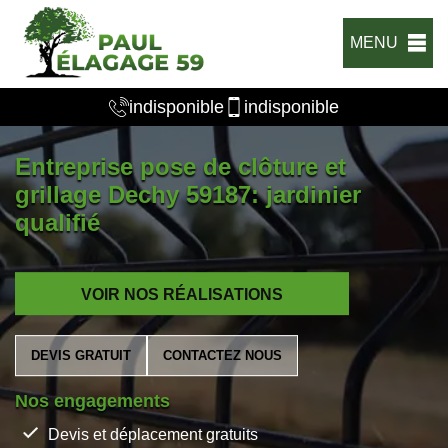
MENU
indisponible
indisponible
Entreprise pose de clôture et
grillage Dechy 59187: jardinier
qualifié
VOIR NOS RÉALISATIONS
DEVIS GRATUIT
CONTACTEZ NOUS
Nos engagements
Devis et déplacement gratuits