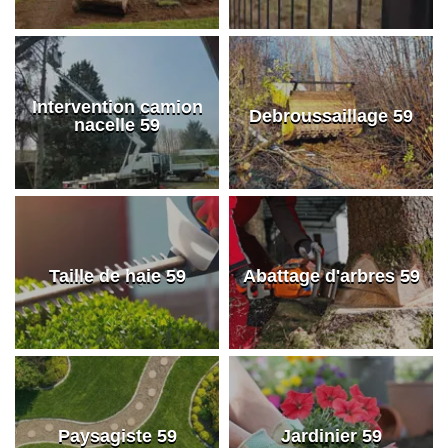
Intervention camion
Debroussaillage 59
nacelle 59
Taille de haie 59
Abattage d'arbres 59
Paysagiste 59
Jardinier 59