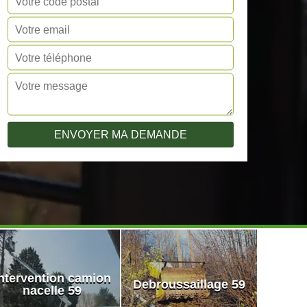
ntervention camion
Debroussaillage 59
nacelle 59