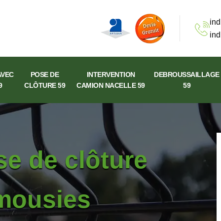
ind
ind
AVEC
POSE DE
INTERVENTION
DEBROUSSAILLAGE
9
CLÔTURE 59
CAMION NACELLE 59
59
se de clôture
amousies