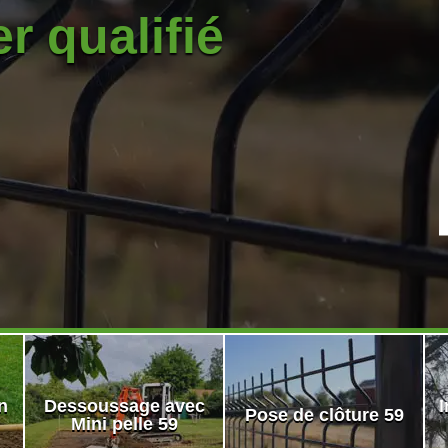
r qualifié
n
Dessoussage avec
I
Pose de clôture 59
Mini pelle 59