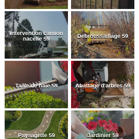
Intervention camion
Debroussaillage 59
nacelle 59
Taille de haie 59
Abattage d'arbres 59
Paysagiste 59
Jardinier 59