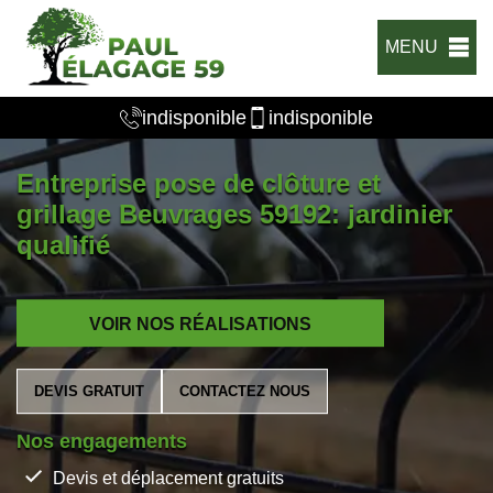
MENU
indisponible
indisponible
Entreprise pose de clôture et
grillage Beuvrages 59192: jardinier
qualifié
VOIR NOS RÉALISATIONS
DEVIS GRATUIT
CONTACTEZ NOUS
Nos engagements
Devis et déplacement gratuits