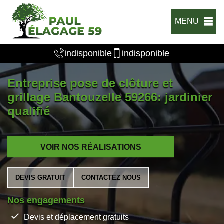
MENU
indisponible
indisponible
Entreprise pose de clôture et
grillage Bantouzelle 59266: jardinier
qualifié
VOIR NOS RÉALISATIONS
DEVIS GRATUIT
CONTACTEZ NOUS
Nos engagements
Devis et déplacement gratuits