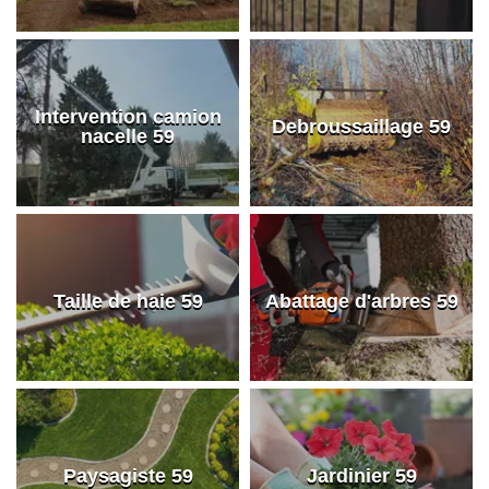
Intervention camion
Debroussaillage 59
nacelle 59
Taille de haie 59
Abattage d'arbres 59
Paysagiste 59
Jardinier 59