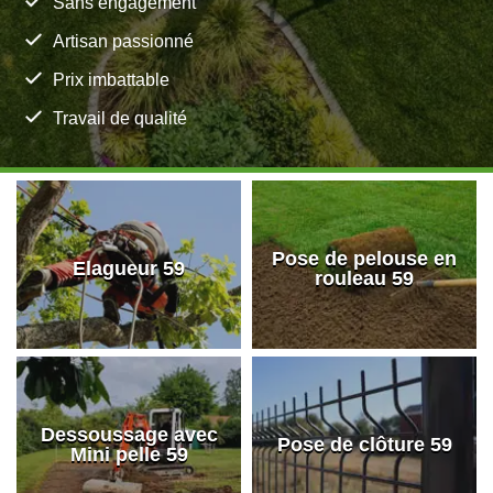
Sans engagement
Artisan passionné
Prix imbattable
Travail de qualité
Pose de pelouse en
Elagueur 59
rouleau 59
Dessoussage avec
Pose de clôture 59
Mini pelle 59