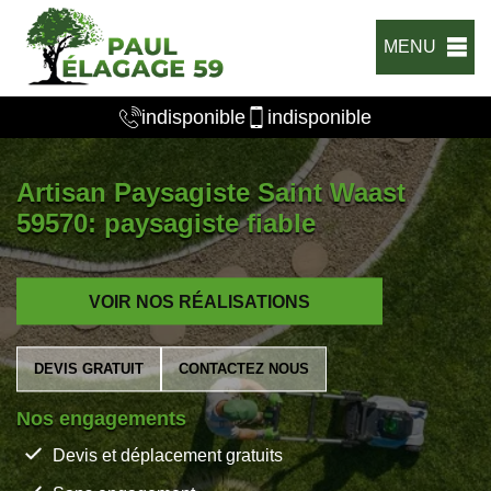
MENU
indisponible
indisponible
Artisan Paysagiste Saint Waast
59570: paysagiste fiable
VOIR NOS RÉALISATIONS
DEVIS GRATUIT
CONTACTEZ NOUS
Nos engagements
Devis et déplacement gratuits