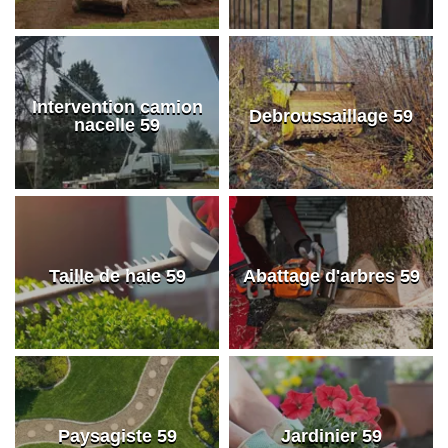
Intervention camion
Debroussaillage 59
nacelle 59
Taille de haie 59
Abattage d'arbres 59
Paysagiste 59
Jardinier 59