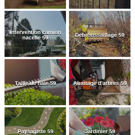
Intervention camion
Debroussaillage 59
nacelle 59
Taille de haie 59
Abattage d'arbres 59
Paysagiste 59
Jardinier 59