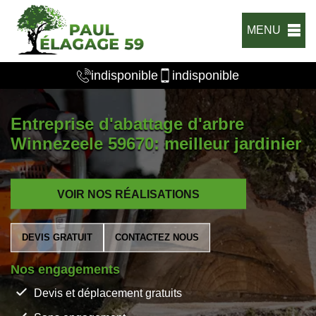
MENU
indisponible
indisponible
Entreprise d'abattage d'arbre
Winnezeele 59670: meilleur jardinier
VOIR NOS RÉALISATIONS
DEVIS GRATUIT
CONTACTEZ NOUS
Nos engagements
Devis et déplacement gratuits