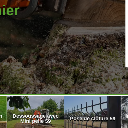
nier
n
Dessoussage avec
I
Pose de clôture 59
Mini pelle 59