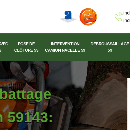
ind
ind
AVEC
POSE DE
INTERVENTION
DEBROUSSAILLAGE
9
CLÔTURE 59
CAMION NACELLE 59
59
abattage
n 59143: