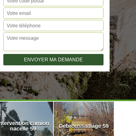
ntervention camion
Debroussaillage 59
nacelle 59