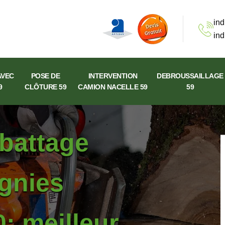
ind
ind
AVEC
POSE DE
INTERVENTION
DEBROUSSAILLAGE
9
CLÔTURE 59
CAMION NACELLE 59
59
abattage
gnies
: meilleur