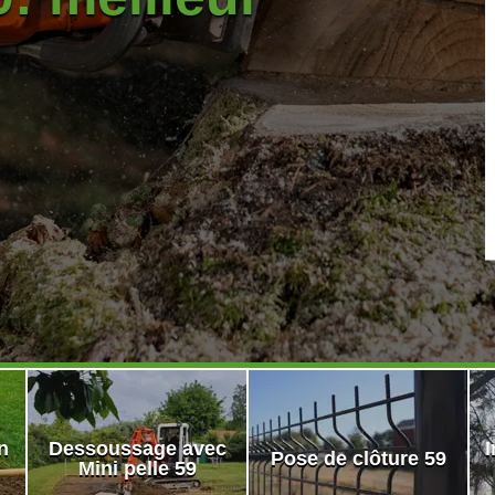
n
Dessoussage avec
I
Pose de clôture 59
Mini pelle 59