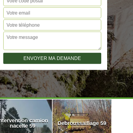
ntervention camion
Debroussaillage 59
nacelle 59