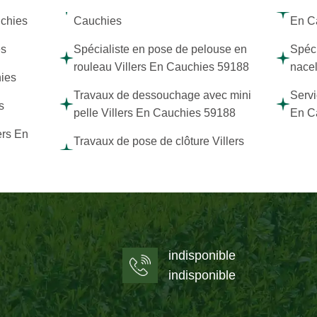
uchies
Cauchies
En C
es
Spécialiste en pose de pelouse en
Spéci
rouleau Villers En Cauchies 59188
nacel
hies
Travaux de dessouchage avec mini
Servi
s
pelle Villers En Cauchies 59188
En C
ers En
Travaux de pose de clôture Villers
indisponible
indisponible