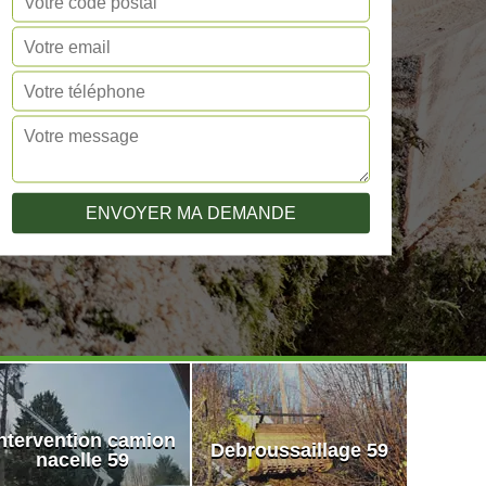
ntervention camion
Debroussaillage 59
nacelle 59