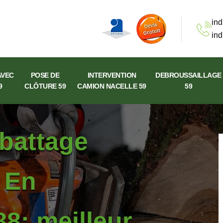
ind
ind
AVEC
POSE DE
INTERVENTION
DEBROUSSAILLAGE
9
CLÔTURE 59
CAMION NACELLE 59
59
abattage
s En
8: meilleur