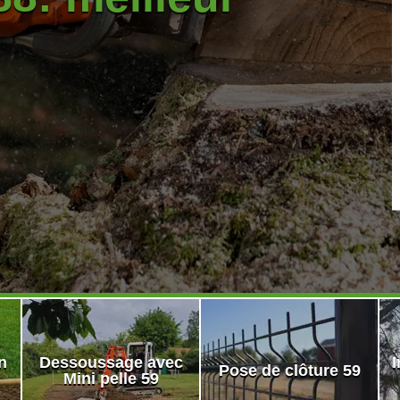
n
Dessoussage avec
I
Pose de clôture 59
Mini pelle 59