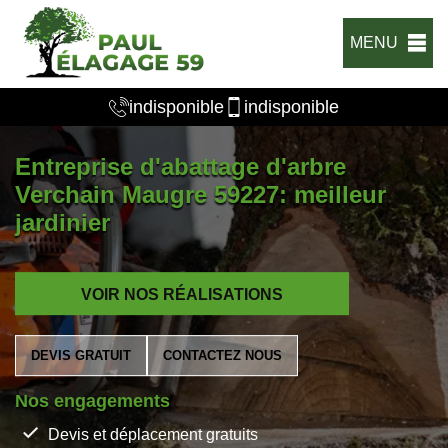
MENU
indisponible
indisponible
Entreprise d'abattage d'arbre
Verchain Maugre 59227: meilleur
jardinier
VOIR NOS RÉALISATIONS
DEVIS GRATUIT
CONTACTEZ NOUS
Nos engagements
Devis et déplacement gratuits