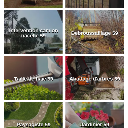
Intervention camion
Debroussaillage 59
nacelle 59
Taille de haie 59
Abattage d'arbres 59
Paysagiste 59
Jardinier 59