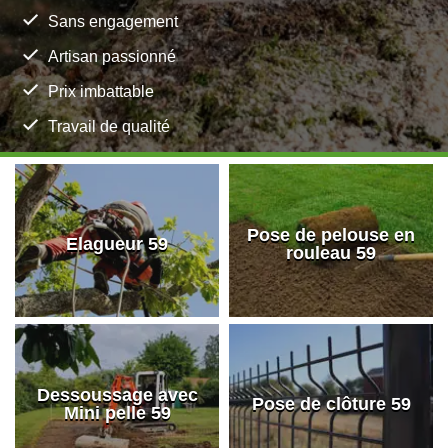
Sans engagement
Artisan passionné
Prix imbattable
Travail de qualité
Pose de pelouse en
Elagueur 59
rouleau 59
Dessoussage avec
Pose de clôture 59
Mini pelle 59