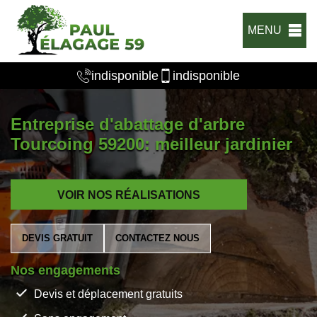
MENU
indisponible
indisponible
Entreprise d'abattage d'arbre
Tourcoing 59200: meilleur jardinier
VOIR NOS RÉALISATIONS
DEVIS GRATUIT
CONTACTEZ NOUS
Nos engagements
Devis et déplacement gratuits