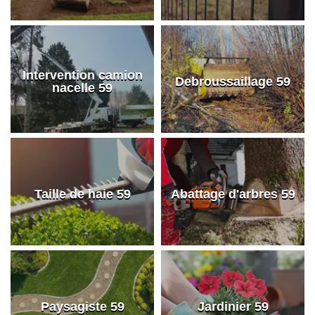
Intervention camion
Debroussaillage 59
nacelle 59
Taille de haie 59
Abattage d'arbres 59
Paysagiste 59
Jardinier 59